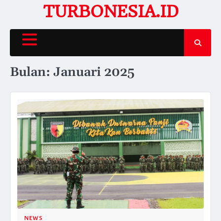
Skip
TURBONESIA.ID
to
content
Bulan:
Januari 2025
NEWS