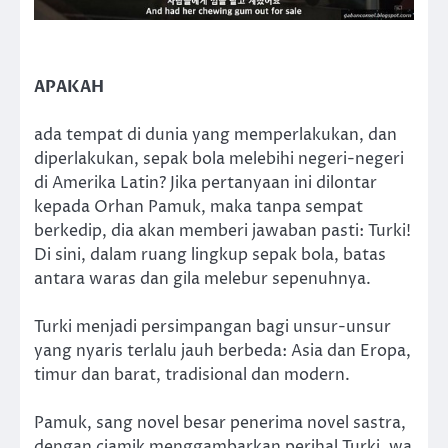
APAKAH
ada tempat di dunia yang memperlakukan, dan
diperlakukan, sepak bola melebihi negeri-negeri
di Amerika Latin? Jika pertanyaan ini dilontar
kepada Orhan Pamuk, maka tanpa sempat
berkedip, dia akan memberi jawaban pasti: Turki!
Di sini, dalam ruang lingkup sepak bola, batas
antara waras dan gila melebur sepenuhnya.
Turki menjadi persimpangan bagi unsur-unsur
yang nyaris terlalu jauh berbeda: Asia dan Eropa,
timur dan barat, tradisional dan modern.
Pamuk, sang novel besar penerima novel sastra,
dengan ciamik menggambarkan perihal Turki, wa