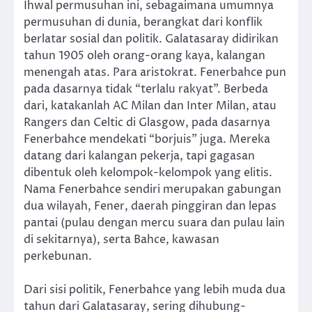
Ihwal permusuhan ini, sebagaimana umumnya
permusuhan di dunia, berangkat dari konflik
berlatar sosial dan politik. Galatasaray didirikan
tahun 1905 oleh orang-orang kaya, kalangan
menengah atas. Para aristokrat. Fenerbahce pun
pada dasarnya tidak “terlalu rakyat”. Berbeda
dari, katakanlah AC Milan dan Inter Milan, atau
Rangers dan Celtic di Glasgow, pada dasarnya
Fenerbahce mendekati “borjuis” juga. Mereka
datang dari kalangan pekerja, tapi gagasan
dibentuk oleh kelompok-kelompok yang elitis.
Nama Fenerbahce sendiri merupakan gabungan
dua wilayah, Fener, daerah pinggiran dan lepas
pantai (pulau dengan mercu suara dan pulau lain
di sekitarnya), serta Bahce, kawasan
perkebunan.
Dari sisi politik, Fenerbahce yang lebih muda dua
tahun dari Galatasaray, sering dihubung-