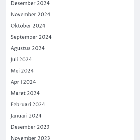
Desember 2024
November 2024
Oktober 2024
September 2024
Agustus 2024
Juli 2024
Mei 2024
April 2024
Maret 2024
Februari 2024
Januari 2024
Desember 2023
November 2023