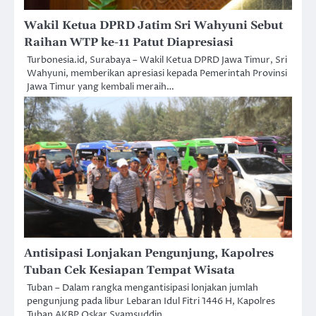
Wakil Ketua DPRD Jatim Sri Wahyuni Sebut
Raihan WTP ke-11 Patut Diapresiasi
Turbonesia.id, Surabaya – Wakil Ketua DPRD Jawa Timur, Sri
Wahyuni, memberikan apresiasi kepada Pemerintah Provinsi
Jawa Timur yang kembali meraih…
Antisipasi Lonjakan Pengunjung, Kapolres
Tuban Cek Kesiapan Tempat Wisata
Tuban – Dalam rangka mengantisipasi lonjakan jumlah
pengunjung pada libur Lebaran Idul Fitri 1446 H, Kapolres
Tuban AKBP Oskar Syamsuddin,…