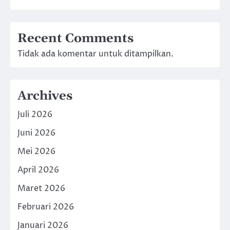
Recent Comments
Tidak ada komentar untuk ditampilkan.
Archives
Juli 2026
Juni 2026
Mei 2026
April 2026
Maret 2026
Februari 2026
Januari 2026