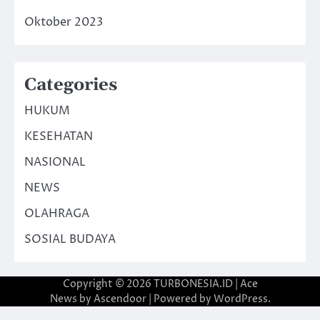
Oktober 2023
Categories
HUKUM
KESEHATAN
NASIONAL
NEWS
OLAHRAGA
SOSIAL BUDAYA
Copyright © 2026
TURBONESIA.ID
| Ace
News by
Ascendoor
| Powered by
WordPress
.