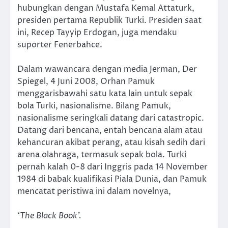
hubungkan dengan Mustafa Kemal Attaturk,
presiden pertama Republik Turki. Presiden saat
ini, Recep Tayyip Erdogan, juga mendaku
suporter Fenerbahce.
Dalam wawancara dengan media Jerman, Der
Spiegel, 4 Juni 2008, Orhan Pamuk
menggarisbawahi satu kata lain untuk sepak
bola Turki, nasionalisme. Bilang Pamuk,
nasionalisme seringkali datang dari catastropic.
Datang dari bencana, entah bencana alam atau
kehancuran akibat perang, atau kisah sedih dari
arena olahraga, termasuk sepak bola. Turki
pernah kalah 0-8 dari Inggris pada 14 November
1984 di babak kualifikasi Piala Dunia, dan Pamuk
mencatat peristiwa ini dalam novelnya,
‘The Black Book’.