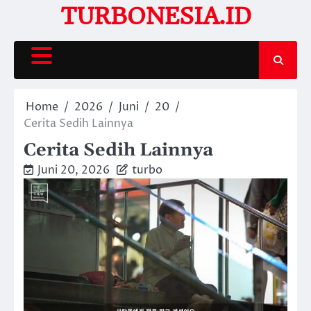
Skip
TURBONESIA.ID
to
content
Home
2026
Juni
20
Cerita Sedih Lainnya
Cerita Sedih Lainnya
Juni 20, 2026
turbo