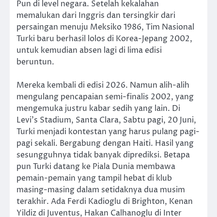
Pun di level negara. Setelah kekalahan
memalukan dari Inggris dan tersingkir dari
persaingan menuju Meksiko 1986, Tim Nasional
Turki baru berhasil lolos di Korea-Jepang 2002,
untuk kemudian absen lagi di lima edisi
beruntun.
Mereka kembali di edisi 2026. Namun alih-alih
mengulang pencapaian semi-finalis 2002, yang
mengemuka justru kabar sedih yang lain. Di
Levi’s Stadium, Santa Clara, Sabtu pagi, 20 Juni,
Turki menjadi kontestan yang harus pulang pagi-
pagi sekali. Bergabung dengan Haiti. Hasil yang
sesungguhnya tidak banyak diprediksi. Betapa
pun Turki datang ke Piala Dunia membawa
pemain-pemain yang tampil hebat di klub
masing-masing dalam setidaknya dua musim
terakhir. Ada Ferdi Kadioglu di Brighton, Kenan
Yildiz di Juventus, Hakan Calhanoglu di Inter