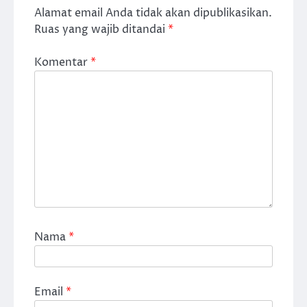
Alamat email Anda tidak akan dipublikasikan.
Ruas yang wajib ditandai
*
Komentar
*
Nama
*
Email
*