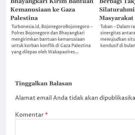
Bhayangkari Kirim Bantuan
Berbagi Takj
Kemanusiaan ke Gaza
Silaturahm
Palestina
Masyarakat
Turbonesia.id, BojonegoroBojonegoro –
Tuban – Dalam r
Polres Bojonegoro dan Bhayangkari
sinergitas antar
mengirimkan bantuan kemanusiaan
mewujudkan situ
untuk korban konflik di Gaza Palestina
kondusif di bul
yang dilepas oleh Wakapaolres…
Tinggalkan Balasan
Alamat email Anda tidak akan dipublikasik
Komentar
*