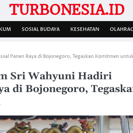
TURBONESIA.ID
KUM
SOSIAL BUDAYA
KESEHATAN
OLAHRA
assal Panen Raya di Bojonegoro, Tegaskan Komitmen untu
m Sri Wahyuni Hadiri
a di Bojonegoro, Tegask
i