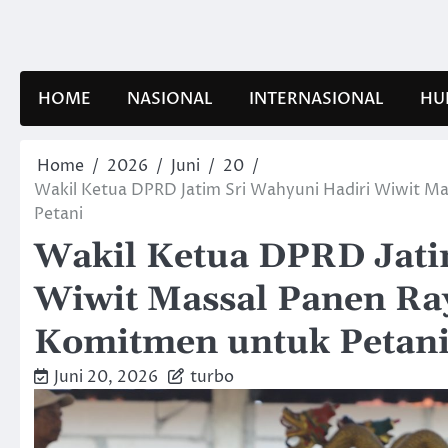
Skip
to
content
HOME
NASIONAL
INTERNASIONAL
HU
Home
2026
Juni
20
Wakil Ketua DPRD Jatim Sri Wahyuni Hadiri Wiwit M
Petani
Wakil Ketua DPRD Jati
Wiwit Massal Panen Ray
Komitmen untuk Petan
Juni 20, 2026
turbo