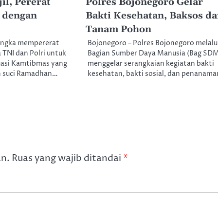
il, Pererat
Polres Bojonegoro Gelar
i dengan
Bakti Kesehatan, Baksos d
Tanam Pohon
angka mempererat
Bojonegoro – Polres Bojonegoro melalu
a TNI dan Polri untuk
Bagian Sumber Daya Manusia (Bag SD
asi Kamtibmas yang
menggelar serangkaian kegiatan bakti
an suci Ramadhan…
kesehatan, bakti sosial, dan penanam
an.
Ruas yang wajib ditandai
*