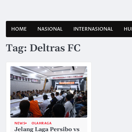
Skip
to
content
HOME
NASIONAL
INTERNASIONAL
HU
Tag:
Deltras FC
NEWS
OLAHRAGA
Jelang Laga Persibo vs