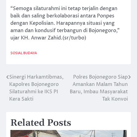
“Semoga silaturahmi ini tetap terjalin dengan
baik dan saling berkolaborasi antara Ponpes
dengan Kepolisian. Harapannya situasi yang
aman dan kondusif terbangun di Bojonegoro,”
ujar KH. Anwar Zahid.(sr/turbo)
SOSIAL BUDAYA
Sinergi Harkamtibmas,
Polres Bojonegoro Siap
Navigasi
Kapolres Bojonegoro
Amankan Malam Tahun
pos
Silaturahmi ke IKS PI
Baru, Imbau Masyarakat
Kera Sakti
Tak Konvoi
Related Posts