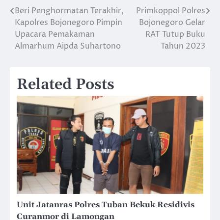
Beri Penghormatan Terakhir,
Primkoppol Polres
Navigasi
Kapolres Bojonegoro Pimpin
Bojonegoro Gelar
pos
Upacara Pemakaman
RAT Tutup Buku
Almarhum Aipda Suhartono
Tahun 2023
Related Posts
Unit Jatanras Polres Tuban Bekuk Residivis
Curanmor di Lamongan