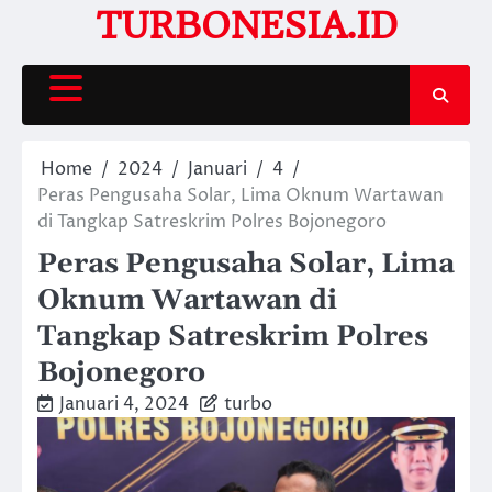
Skip
TURBONESIA.ID
to
content
Home
2024
Januari
4
Peras Pengusaha Solar, Lima Oknum Wartawan
di Tangkap Satreskrim Polres Bojonegoro
Peras Pengusaha Solar, Lima
Oknum Wartawan di
Tangkap Satreskrim Polres
Bojonegoro
Januari 4, 2024
turbo