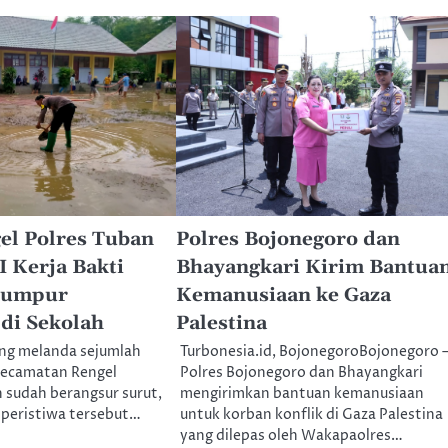
el Polres Tuban
Polres Bojonegoro dan
 Kerja Bakti
Bhayangkari Kirim Bantua
Lumpur
Kemanusiaan ke Gaza
 di Sekolah
Palestina
ang melanda sejumlah
Turbonesia.id, BojonegoroBojonegoro 
 kecamatan Rengel
Polres Bojonegoro dan Bhayangkari
 sudah berangsur surut,
mengirimkan bantuan kemanusiaan
 peristiwa tersebut…
untuk korban konflik di Gaza Palestina
yang dilepas oleh Wakapaolres…