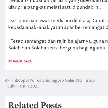
“Mudah-mudahan tali asih yang diberikan da
ujar pria pangkat melati satu dipundak ini.
Dari pantuan awak media ini dilokasi, Kapol
kepada anak-anak yatim agar bersemangat da
“Tetap semangat dan rajin belajarnya, guna 
Soleh dan Soleha serta berguna bagi Agama,
SOSIAL BUDAYA
Primkoppol Polres Bojonegoro Gelar RAT Tutup
Navigasi
Buku Tahun 2023
pos
Related Posts