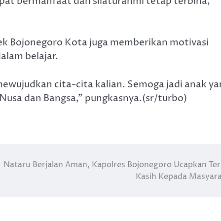
pat bermanfaat dan silaturahmi tetap terbina,”
sek Bojonegoro Kota juga memberikan motivasi
lam belajar.
mewujudkan cita-cita kalian. Semoga jadi anak y
 Nusa dan Bangsa,” pungkasnya.(sr/turbo)
Nataru Berjalan Aman, Kapolres Bojonegoro Ucapkan Te
Kasih Kepada Masyar