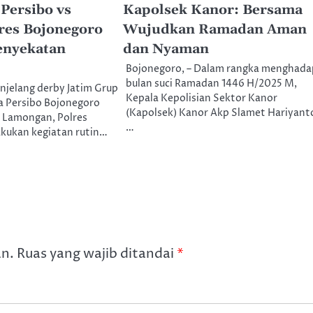
 Persibo vs
Kapolsek Kanor: Bersama
lres Bojonegoro
Wujudkan Ramadan Aman
enyekatan
dan Nyaman
Bojonegoro, – Dalam rangka menghada
bulan suci Ramadan 1446 H/2025 M,
njelang derby Jatim Grup
Kepala Kepolisian Sektor Kanor
ia Persibo Bojonegoro
(Kapolsek) Kanor Akp Slamet Hariyant
 Lamongan, Polres
…
kukan kegiatan rutin…
an.
Ruas yang wajib ditandai
*