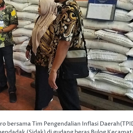
oro bersama Tim Pengendalian Inflasi Daerah(TPI
endadak (Sidak) di gudang beras Bulog Kecamat