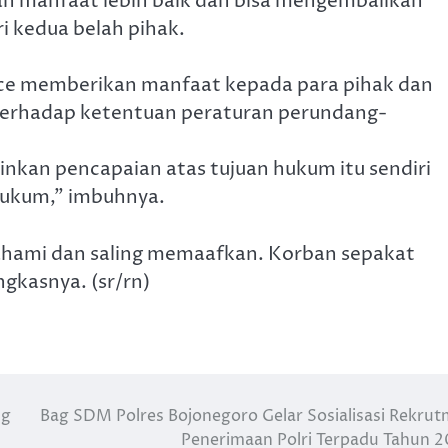
an manfaat lebih baik dan bisa mengembalikan
i kedua belah pihak.
tice memberikan manfaat kepada para pihak dan
 terhadap ketentuan peraturan perundang-
nkan pencapaian atas tujuan hukum itu sendiri
hukum,” imbuhnya.
ahami dan saling memaafkan. Korban sepakat
gkasnya. (sr/rn)
ng
Bag SDM Polres Bojonegoro Gelar Sosialisasi Rekru
Penerimaan Polri Terpadu Tahun 