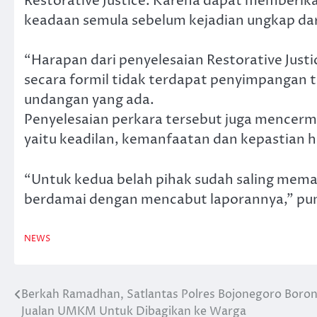
Restorative Justice. Karena dapat memberik
keadaan semula sebelum kejadian ungkap dar
“Harapan dari penyelesaian Restorative Jus
secara formil tidak terdapat penyimpangan
undangan yang ada.
Penyelesaian perkara tersebut juga mencermi
yaitu keadilan, kemanfaatan dan kepastian 
“Untuk kedua belah pihak sudah saling mem
berdamai dengan mencabut laporannya,” pun
NEWS
Berkah Ramadhan, Satlantas Polres Bojonegoro Boro
Navigasi
Jualan UMKM Untuk Dibagikan ke Warga