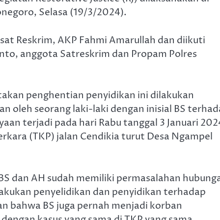
onegoro, Selasa (19/3/2024).
asat Reskrim, AKP Fahmi Amarullah dan diikuti
anto, anggota Satreskrim dan Propam Polres
akan penghentian penyidikan ini dilakukan
 oleh seorang laki-laki dengan inisial BS terha
ayaan terjadi pada hari Rabu tanggal 3 Januari 202
erkara (TKP) jalan Cendikia turut Desa Ngampel
 BS dan AH sudah memiliki permasalahan hubung
lakukan penyelidikan dan penyidikan terhadap
ikan bahwa BS juga pernah menjadi korban
 dengan kasus yang sama di TKP yang sama.