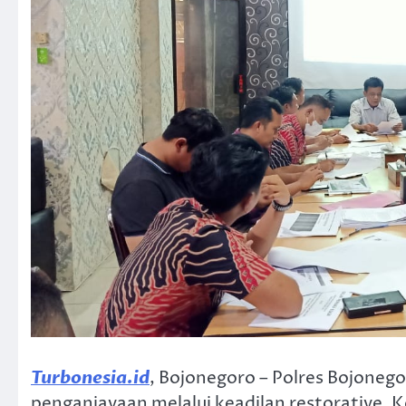
Turbonesia.id
, Bojonegoro – Polres Bojoneg
penganiayaan melalui keadilan restorative. Ke