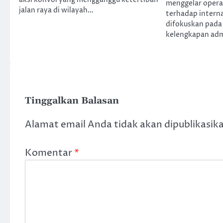
aksi konvoi yang mengganggu ketertiban
menggelar operas
jalan raya di wilayah…
terhadap interna
difokuskan pada
kelengkapan adm
Tinggalkan Balasan
Alamat email Anda tidak akan dipublikasik
Komentar
*