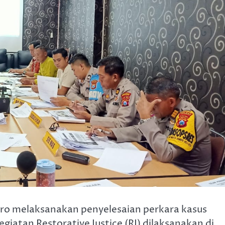
oro melaksanakan penyelesaian perkara kasus
giatan Restorative Justice (RJ) dilaksanakan di