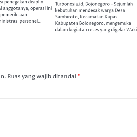
i penegakan disiplin
Turbonesia.id, Bojonegoro – Sejumlah
l anggotanya, operasi ini
kebutuhan mendesak warga Desa
 pemeriksaan
Sambiroto, Kecamatan Kapas,
inistrasi personel…
Kabupaten Bojonegoro, mengemuka
dalam kegiatan reses yang digelar Wak
an.
Ruas yang wajib ditandai
*