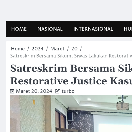
Skip
to
content
HOME
NASIONAL
INTERNASIONAL
HU
Home
2024
Maret
20
Satreskrim Bersama Sikum, Siwas Lakukan Restorativ
Satreskrim Bersama Si
Restorative Justice Ka
Maret 20, 2024
turbo