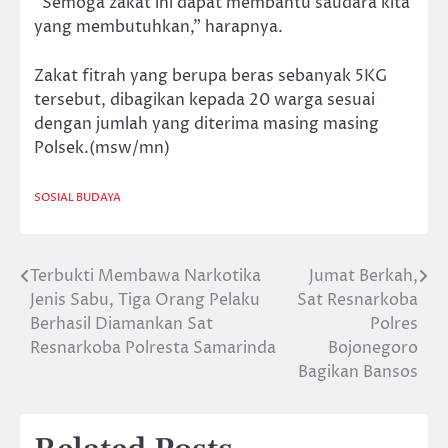
“Semoga zakat ini dapat membantu saudara kita
yang membutuhkan,” harapnya.
Zakat fitrah yang berupa beras sebanyak 5KG
tersebut, dibagikan kepada 20 warga sesuai
dengan jumlah yang diterima masing masing
Polsek.(msw/mn)
SOSIAL BUDAYA
Terbukti Membawa Narkotika
Jumat Berkah,
Navigasi
Jenis Sabu, Tiga Orang Pelaku
Sat Resnarkoba
pos
Berhasil Diamankan Sat
Polres
Resnarkoba Polresta Samarinda
Bojonegoro
Bagikan Bansos