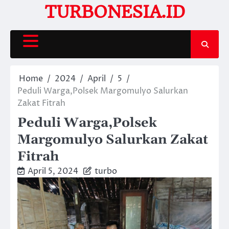
Skip
TURBONESIA.ID
to
content
Home
2024
April
5
Peduli Warga,Polsek Margomulyo Salurkan
Zakat Fitrah
Peduli Warga,Polsek
Margomulyo Salurkan Zakat
Fitrah
April 5, 2024
turbo