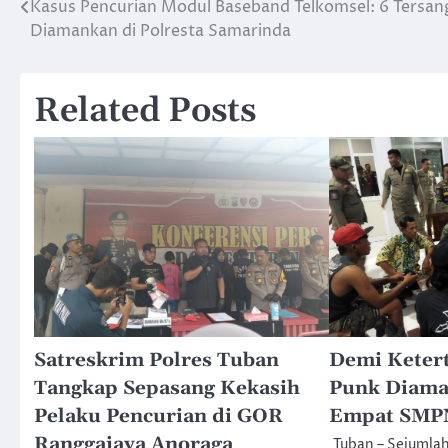
Kasus Pencurian Modul Baseband Telkomsel: 6 Tersan
Navigasi
Diamankan di Polresta Samarinda
pos
Related Posts
Satreskrim Polres Tuban
Demi Ketert
Tangkap Sepasang Kekasih
Punk Diama
Pelaku Pencurian di GOR
Empat SMPN
Ranggajaya Anoraga
Tuban – Sejumla