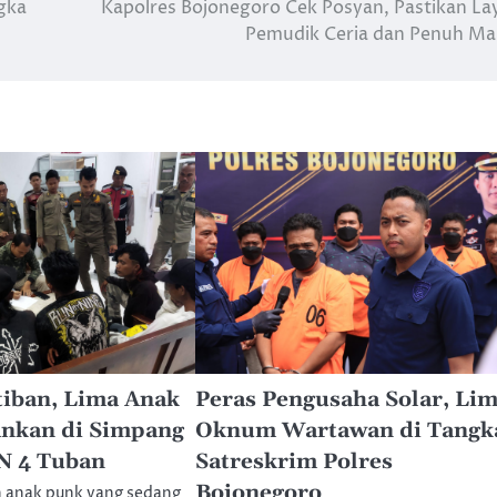
gka
Kapolres Bojonegoro Cek Posyan, Pastikan La
Pemudik Ceria dan Penuh M
iban, Lima Anak
Peras Pengusaha Solar, Li
nkan di Simpang
Oknum Wartawan di Tangk
 4 Tuban
Satreskrim Polres
Bojonegoro
h anak punk yang sedang