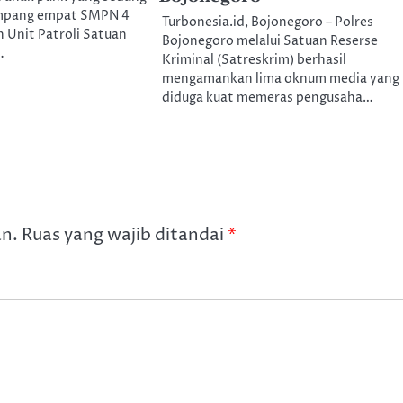
mpang empat SMPN 4
Turbonesia.id, Bojonegoro – Polres
 Unit Patroli Satuan
Bojonegoro melalui Satuan Reserse
…
Kriminal (Satreskrim) berhasil
mengamankan lima oknum media yang
diduga kuat memeras pengusaha…
an.
Ruas yang wajib ditandai
*