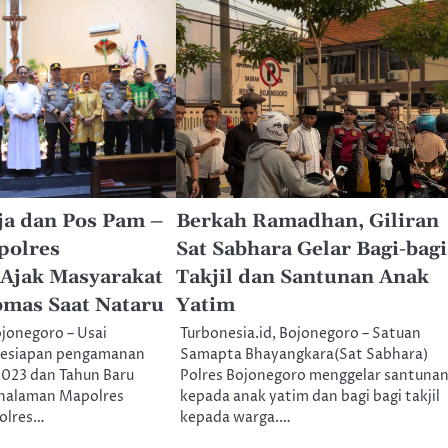
ja dan Pos Pam –
Berkah Ramadhan, Giliran
polres
Sat Sabhara Gelar Bagi-bagi
 Ajak Masyarakat
Takjil dan Santunan Anak
bmas Saat Nataru
Yatim
ojonegoro – Usai
Turbonesia.id, Bojonegoro – Satuan
kesiapan pengamanan
Samapta Bhayangkara(Sat Sabhara)
2023 dan Tahun Baru
Polres Bojonegoro menggelar santuna
ihalaman Mapolres
kepada anak yatim dan bagi bagi takjil
olres…
kepada warga.…