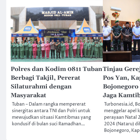
Polres dan Kodim 0811 Tuban
Tinjau Gere
Berbagi Takjil, Pererat
Pos Yan, Ka
Silaturahmi dengan
Bojonegoro
Masyarakat
Jaga Kamti
Tuban – Dalam rangka mempererat
Turbonesia.id, B
sinergitas antara TNI dan Polri untuk
menggelar apel 
mewujudkan situasi Kamtibmas yang
perayaan Natal 
kondusif di bulan suci Ramadhan…
2024 (Nataru) d
Bojonegoro, Kap