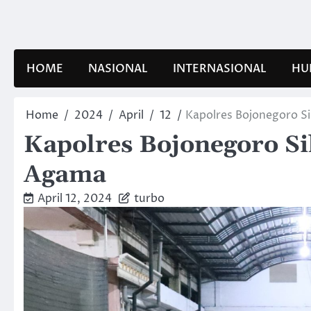
Skip
to
content
HOME
NASIONAL
INTERNASIONAL
HU
Home
2024
April
12
Kapolres Bojonegoro S
Kapolres Bojonegoro S
Agama
April 12, 2024
turbo