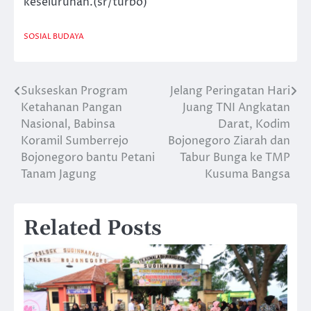
keseluruhan.(sr/turbo)
SOSIAL BUDAYA
Sukseskan Program
Jelang Peringatan Hari
Navigasi
Ketahanan Pangan
Juang TNI Angkatan
pos
Nasional, Babinsa
Darat, Kodim
Koramil Sumberrejo
Bojonegoro Ziarah dan
Bojonegoro bantu Petani
Tabur Bunga ke TMP
Tanam Jagung
Kusuma Bangsa
Related Posts