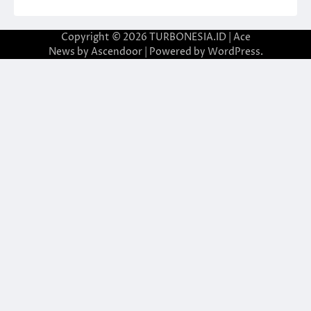
Copyright © 2026
TURBONESIA.ID
| Ace
News by
Ascendoor
| Powered by
WordPress
.