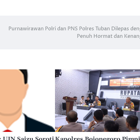
Purnawirawan Polri dan PNS Polres Tuban Dilepas de
Penuh Hormat dan Kenan
 UIN Saizu Soroti
Kapolres Bojonegoro Pimp