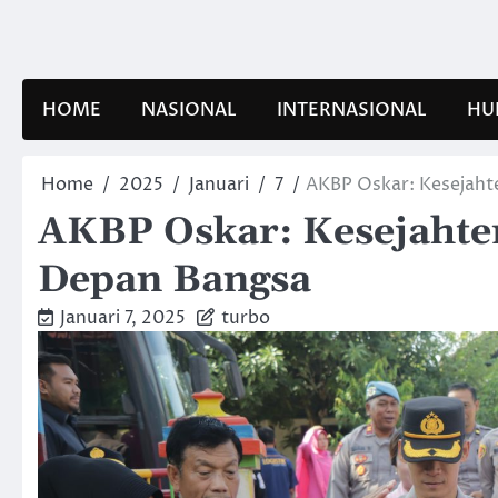
Skip
to
content
HOME
NASIONAL
INTERNASIONAL
HU
Home
2025
Januari
7
AKBP Oskar: Kesejaht
AKBP Oskar: Kesejahte
Depan Bangsa
Januari 7, 2025
turbo