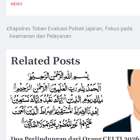
NEWS
Kapolres Tuban Evaluasi Polsek Jajaran, Fokus pada
Navigasi
Keamanan dan Pelayanan
pos
Related Posts
Doa Perlindungan dari Orang
CELTI 2026: