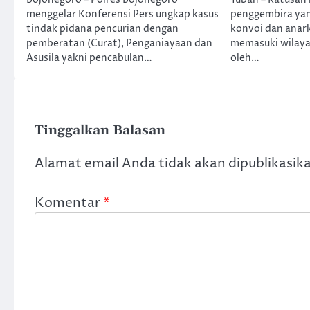
Bojonegoro – Polres Bojonegoro
Tuban – Ratusan 
menggelar Konferensi Pers ungkap kasus
penggembira ya
tindak pidana pencurian dengan
konvoi dan anar
pemberatan (Curat), Penganiayaan dan
memasuki wilaya
Asusila yakni pencabulan…
oleh…
Tinggalkan Balasan
Alamat email Anda tidak akan dipublikasik
Komentar
*