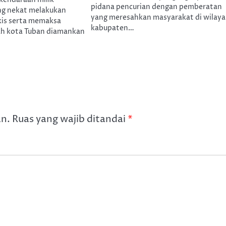
kendaraan milik
pidana pencurian dengan pemberatan
ng nekat melakukan
yang meresahkan masyarakat di wilay
kis serta memaksa
kabupaten…
h kota Tuban diamankan
an.
Ruas yang wajib ditandai
*