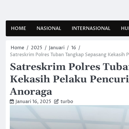
Skip
to
content
HOME
NASIONAL
INTERNASIONAL
HU
Home
2025
Januari
16
Satreskrim Polres Tuban Tangkap Sepasang Kekasih 
Satreskrim Polres Tub
Kekasih Pelaku Pencur
Anoraga
Januari 16, 2025
turbo