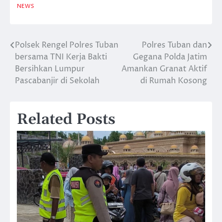
NEWS
Polsek Rengel Polres Tuban
Polres Tuban dan
Navigasi
bersama TNI Kerja Bakti
Gegana Polda Jatim
pos
Bersihkan Lumpur
Amankan Granat Aktif
Pascabanjir di Sekolah
di Rumah Kosong
Related Posts