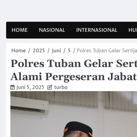
Skip
to
content
HOME
NASIONAL
INTERNASIONAL
HU
Home
2025
Juni
5
Polres Tuban Gelar Serti
Polres Tuban Gelar Sert
Alami Pergeseran Jaba
Juni 5, 2025
turbo