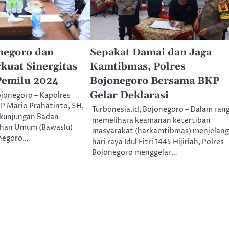
negoro dan
Sepakat Damai dan Jaga
kuat Sinergitas
Kamtibmas, Polres
Pemilu 2024
Bojonegoro Bersama BKP
Gelar Deklarasi
ojonegoro – Kapolres
P Mario Prahatinto, SH,
Turbonesia.id, Bojonegoro – Dalam ran
 kunjungan Badan
memelihara keamanan ketertiban
ihan Umum (Bawaslu)
masyarakat (harkamtibmas) menjelang
negoro…
hari raya Idul Fitri 1445 Hijiriah, Polres
Bojonegoro menggelar…