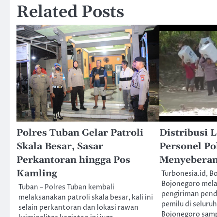
Related Posts
Polres Tuban Gelar Patroli
Distribusi L
Skala Besar, Sasar
Personel Po
Perkantoran hingga Pos
Menyeberan
Kamling
Turbonesia.id, B
Bojonegoro mel
Tuban – Polres Tuban kembali
pengiriman pendi
melaksanakan patroli skala besar, kali ini
pemilu di seluru
selain perkantoran dan lokasi rawan
Bojonegoro samp