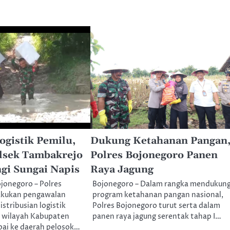
ogistik Pemilu,
Dukung Ketahanan Pangan
lsek Tambakrejo
Polres Bojonegoro Panen
gi Sungai Napis
Raya Jagung
ojonegoro – Polres
Bojonegoro – Dalam rangka mendukun
akukan pengawalan
program ketahanan pangan nasional,
stribusian logistik
Polres Bojonegoro turut serta dalam
h wilayah Kabupaten
panen raya jagung serentak tahap I…
ai ke daerah pelosok…