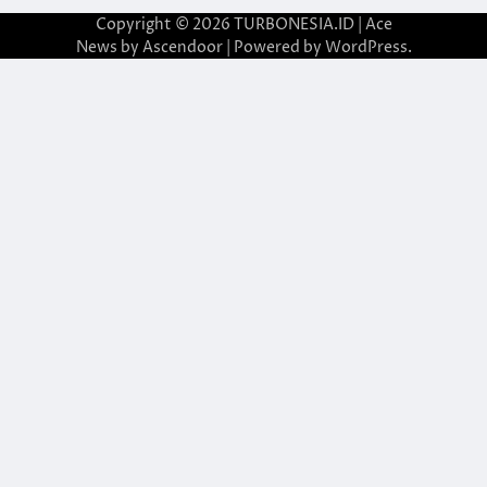
Copyright © 2026
TURBONESIA.ID
| Ace
News by
Ascendoor
| Powered by
WordPress
.