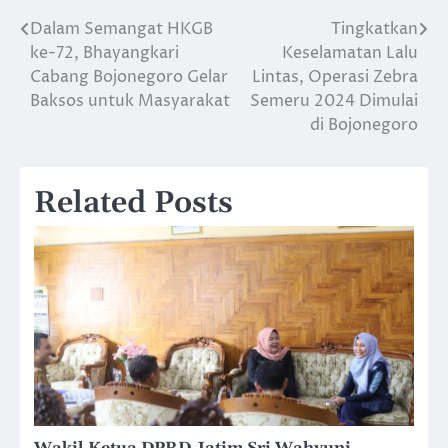
Dalam Semangat HKGB
Tingkatkan
Navigasi
ke-72, Bhayangkari
Keselamatan Lalu
pos
Cabang Bojonegoro Gelar
Lintas, Operasi Zebra
Baksos untuk Masyarakat
Semeru 2024 Dimulai
di Bojonegoro
Related Posts
Wakil Ketua DPRD Jatim Sri Wahyuni