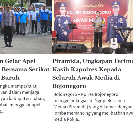
n Gelar Apel
Piramida, Ungkapan Terim
 Bersama Serikat
Kasih Kapolres Kepada
n Buruh
Seluruh Awak Media di
Bojonegoro
rangka memperkuat
tuan dalam menjaga
Bojonegoro – Polres Bojonegoro
layah kabupaten Tuban,
menggelar kegiatan Ngopi Bersama
bali menggelar apel
Media (Piramida) yang dikemas dengan
g…
lomba memancing yang melibatkan aw
media Pokja…