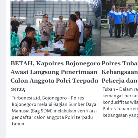
BETAH, Kapolres Bojonegoro
Polres Tuba
Awasi Langsung Penerimaan
Kebangsaan
Calon Anggota Polri Terpadu
Pekerja da
2024
Tuban – Dalam 
semangat persa
Turbonesia.id, Bojonegoro – Polres
kondusifitas wi
Bojonegoro melalui Bagian Sumber Daya
Polres Tuban kem
Manusia (Bag SDM) melakukan verifikasi
kebangsaan yan
pendaftar calon anggota Polri terpadu
tahun…