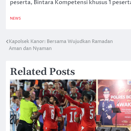
peserta, Bintara Kompetensi khusus 1 peser
NEWS
Kapolsek Kanor: Bersama Wujudkan Ramadan
Navigasi
Aman dan Nyaman
pos
Related Posts