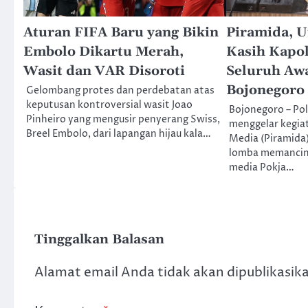
Aturan FIFA Baru yang Bikin
Piramida, 
Embolo Dikartu Merah,
Kasih Kapo
Wasit dan VAR Disoroti
Seluruh Aw
Bojonegoro
Gelombang protes dan perdebatan atas
keputusan kontroversial wasit Joao
Bojonegoro – Po
Pinheiro yang mengusir penyerang Swiss,
menggelar kegia
Breel Embolo, dari lapangan hijau kala…
Media (Piramida
lomba memancin
media Pokja…
Tinggalkan Balasan
Alamat email Anda tidak akan dipublikasik