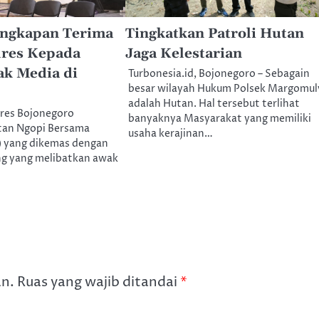
Ungkapan Terima
Tingkatkan Patroli Hutan
lres Kepada
Jaga Kelestarian
ak Media di
Turbonesia.id, Bojonegoro – Sebagain
besar wilayah Hukum Polsek Margomul
adalah Hutan. Hal tersebut terlihat
lres Bojonegoro
banyaknya Masyarakat yang memiliki
tan Ngopi Bersama
usaha kerajinan…
) yang dikemas dengan
g yang melibatkan awak
an.
Ruas yang wajib ditandai
*