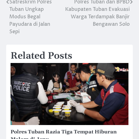
Satreskrim Polres
Polres Tuban dan BPBD
Navigasi
Tuban Ungkap
Kabupaten Tuban Evakuasi
pos
Modus Begal
Warga Terdampak Banjir
Payudara di Jalan
Bengawan Solo
Sepi
Related Posts
Polres Tuban Razia Tiga Tempat Hiburan