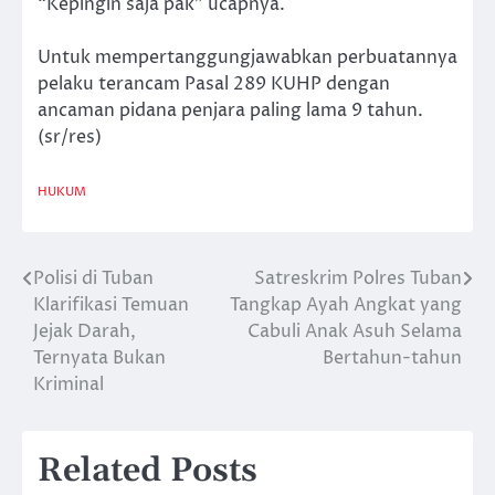
“Kepingin saja pak” ucapnya.
Untuk mempertanggungjawabkan perbuatannya
pelaku terancam Pasal 289 KUHP dengan
ancaman pidana penjara paling lama 9 tahun.
(sr/res)
HUKUM
Polisi di Tuban
Satreskrim Polres Tuban
Navigasi
Klarifikasi Temuan
Tangkap Ayah Angkat yang
pos
Jejak Darah,
Cabuli Anak Asuh Selama
Ternyata Bukan
Bertahun-tahun
Kriminal
Related Posts