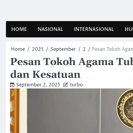
Skip
to
content
HOME
NASIONAL
INTERNASIONAL
HU
Home
2025
September
2
Pesan Tokoh Aga
Pesan Tokoh Agama Tu
dan Kesatuan
September 2, 2025
turbo