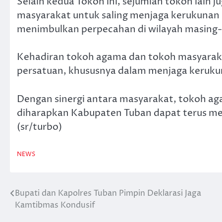
Selain kedua Tokoh ini, sejumlah tokoh lai
masyarakat untuk saling menjaga kerukunan 
menimbulkan perpecahan di wilayah masing
Kehadiran tokoh agama dan tokoh masyaraka
persatuan, khususnya dalam menjaga keruku
Dengan sinergi antara masyarakat, tokoh a
diharapkan Kabupaten Tuban dapat terus m
(sr/turbo)
NEWS
Bupati dan Kapolres Tuban Pimpin Deklarasi Jaga
Navigasi
Kamtibmas Kondusif
pos