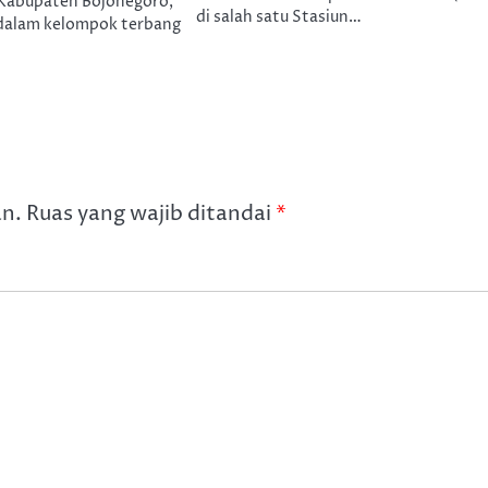
) Kabupaten Bojonegoro,
di salah satu Stasiun…
dalam kelompok terbang
an.
Ruas yang wajib ditandai
*