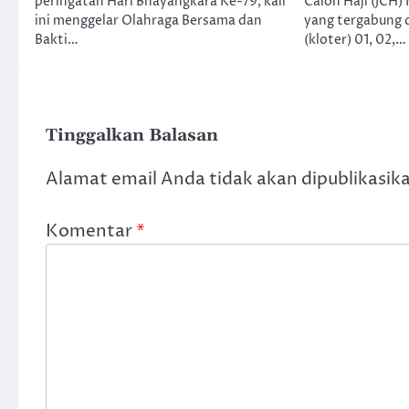
peringatan Hari Bhayangkara Ke-79, kali
Calon Haji (JCH
ini menggelar Olahraga Bersama dan
yang tergabung 
Bakti…
(kloter) 01, 02,…
Tinggalkan Balasan
Alamat email Anda tidak akan dipublikasik
Komentar
*