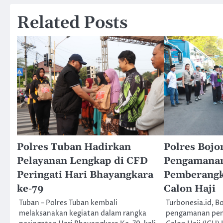
Related Posts
Polres Tuban Hadirkan
Polres Bojo
Pelayanan Lengkap di CFD
Pengamana
Peringati Hari Bhayangkara
Pemberangk
ke-79
Calon Haji
Tuban – Polres Tuban kembali
Turbonesia.id, B
melaksanakan kegiatan dalam rangka
pengamanan pem