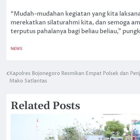
“Mudah-mudahan kegiatan yang kita laksana
merekatkan silaturahmi kita, dan semoga ama
terputus pahalanya bagi beliau beliau,” pung
NEWS
Kapolres Bojonegoro Resmikan Empat Polsek dan Pen
Navigasi
Mako Satlantas
pos
Related Posts