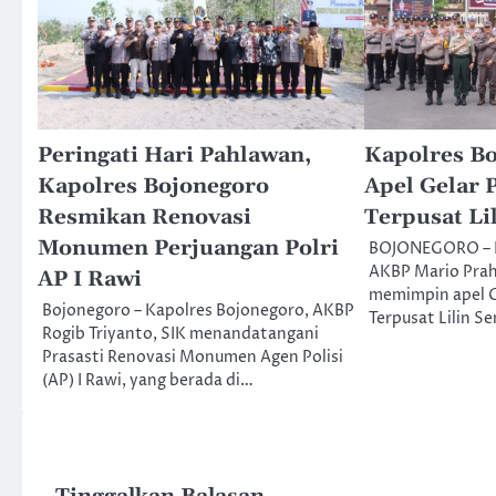
Peringati Hari Pahlawan,
Kapolres B
Kapolres Bojonegoro
Apel Gelar 
Resmikan Renovasi
Terpusat Li
Monumen Perjuangan Polri
BOJONEGORO – K
AKBP Mario Prahat
AP I Rawi
memimpin apel G
Bojonegoro – Kapolres Bojonegoro, AKBP
Terpusat Lilin S
Rogib Triyanto, SIK menandatangani
Prasasti Renovasi Monumen Agen Polisi
(AP) I Rawi, yang berada di…