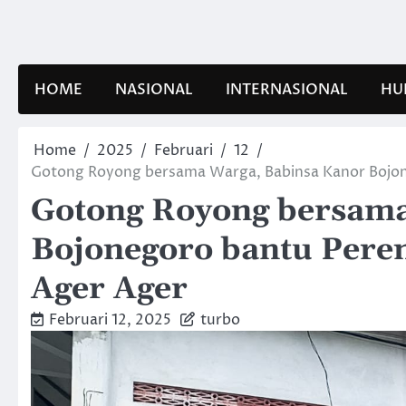
Skip
to
content
HOME
NASIONAL
INTERNASIONAL
HU
Home
2025
Februari
12
Gotong Royong bersama Warga, Babinsa Kanor Bojon
Gotong Royong bersama
Bojonegoro bantu Pere
Ager Ager
Februari 12, 2025
turbo