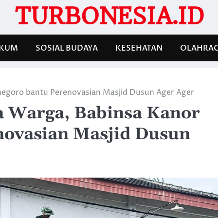
TURBONESIA.ID
KUM
SOSIAL BUDAYA
KESEHATAN
OLAHRA
egoro bantu Perenovasian Masjid Dusun Ager Ager
 Warga, Babinsa Kanor
novasian Masjid Dusun