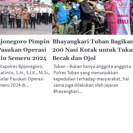
ojonegoro Pimpin
Bhayangkari Tuban Bagika
Pasukan Operasi
200 Nasi Kotak untuk Tuka
lin Semeru 2024
Becak dan Ojol
apolres Bpjonegoro,
Tuban – Bukan hanya anggota anggota
into, S.H., S.I.K., M.Si.,
Polres Tuban yang menunjukkan
elar Pasukan Operasi
kepedulian terhadap masyarakat, hal
emeru 2024 di…
sama juga dilakukan oleh jajaran
Bhayangkari…