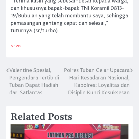
“Terima kasih yang sebesar-besar kepada warga,
dan khususnya bapak-bapak TNI Koramil 0813-
19/Bubulan yang telah membantu saya, sehingga
pemasangan genteng cepat dan selesai,”
tuturnya.(sr/turbo)
NEWS
Valentine Spesial,
Polres Tuban Gelar Upacara
Navigasi
Pengendara Tertib di
Hari Kesadaran Nasional,
pos
Tuban Dapat Hadiah
Kapolres: Loyalitas dan
dari Satlantas
Disiplin Kunci Kesuksesan
Related Posts